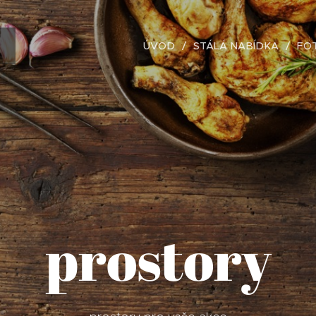
ÚVOD
STÁLÁ NABÍDKA
FO
prostory